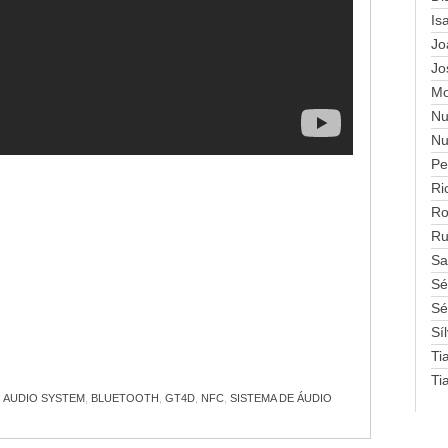
Is
Jo
Jo
Mo
Nu
Nu
Pe
Ri
Ro
Ru
Sa
Sé
Sé
Sí
Ti
Ti
:
AUDIO SYSTEM
,
BLUETOOTH
,
GT4D
,
NFC
,
SISTEMA DE ÁUDIO