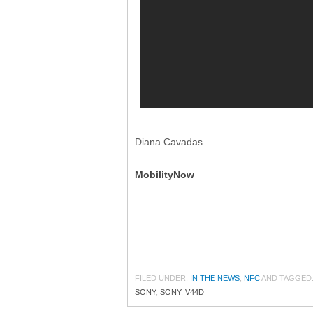
Diana Cavadas
MobilityNow
FILED UNDER:
IN THE NEWS
,
NFC
AND TAGGED
SONY
,
SONY
,
V44D