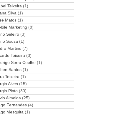
abel Teixeira
(1)
a
ana Silva
i
(1)
l
sé Matos
(1)
bile Marketing
(8)
no Seleiro
(3)
no Sousa
(1)
dro Martins
(7)
cardo Teixeira
(3)
drigo Serra Coelho
(1)
ben Santos
(1)
ra Teixeira
(1)
rgio Alves
(15)
rgio Pinto
(30)
lvio Almeida
(25)
ago Fernandes
(4)
ago Mesquita
(1)