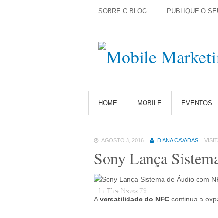
SOBRE O BLOG
PUBLIQUE O SE
HOME
MOBILE
EVENTOS
AGOSTO 3, 2016
DIANA CAVADAS
VISIT
Sony Lança Sistem
In The News
In The News
79
79
A
versatilidade do NFC
continua a expa