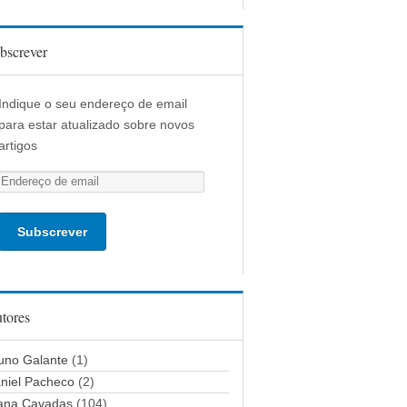
bscrever
Indique o seu endereço de email
para estar atualizado sobre novos
artigos
E
n
d
e
r
e
ç
tores
o
d
uno Galante
(1)
e
niel Pacheco
(2)
e
ana Cavadas
(104)
m