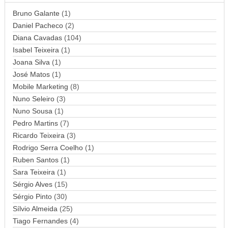
d
Bruno Galante
(1)
e
Daniel Pacheco
(2)
e
Diana Cavadas
(104)
m
Isabel Teixeira
(1)
a
Joana Silva
i
(1)
l
José Matos
(1)
Mobile Marketing
(8)
Nuno Seleiro
(3)
Nuno Sousa
(1)
Pedro Martins
(7)
Ricardo Teixeira
(3)
Rodrigo Serra Coelho
(1)
Ruben Santos
(1)
Sara Teixeira
(1)
Sérgio Alves
(15)
Sérgio Pinto
(30)
Sílvio Almeida
(25)
Tiago Fernandes
(4)