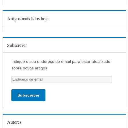
Artigos mais lidos hoje
Subscrever
Indique o seu endereço de email para estar atualizado
sobre novos artigos
E
n
d
e
r
e
ç
Autores
o