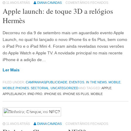
11 ANOS ATRÁS
DIANA CAVADAS
COMENTÁRIOS FECHADOS
Apple launch: de toque 3D a relógios
Hermès
Decorreu no dia 9 de setembro mais um aguardado evento Apple
Launch, no qual foi lançado o novo iPhone 6s e 6s Plus, bem como
o iPad Pro e o iPad Mini 4. Foram ainda reveladas novas versões
do Apple Watch e Apple TV. A novidade principal no mais recente
iPhone é a adição de…
Ler Mais
FILED UNDER:
CAMPANHAS|PUBLICIDADE
,
EVENTOS
,
IN THE NEWS
,
MOBILE
,
MOBILE PHONES
,
SECTORIAL
,
UNCATEGORIZED
AND TAGGED:
APPLE
,
APPLELAUNCH
,
IPAD PRO
,
IPHONE 6S
,
IPHONE 6S PLUS
,
MOBILE
Campanhas|Publicidade
14
11 ANOS ATRÁS
DIANA CAVADAS
COMENTÁRIOS FECHADOS