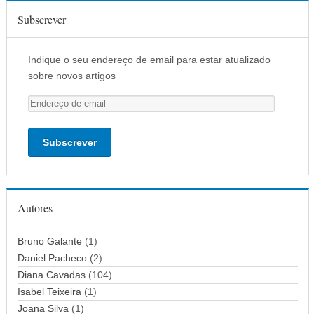
Subscrever
Indique o seu endereço de email para estar atualizado
sobre novos artigos
E
n
d
e
r
e
ç
Autores
o
d
Bruno Galante
(1)
e
Daniel Pacheco
(2)
e
Diana Cavadas
(104)
m
Isabel Teixeira
(1)
a
Joana Silva
i
(1)