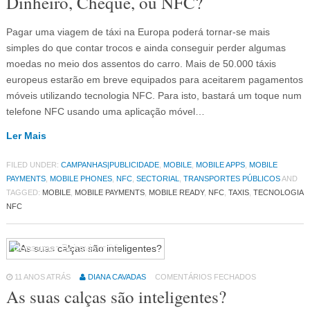
Dinheiro, Cheque, ou NFC?
Pagar uma viagem de táxi na Europa poderá tornar-se mais
simples do que contar trocos e ainda conseguir perder algumas
moedas no meio dos assentos do carro. Mais de 50.000 táxis
europeus estarão em breve equipados para aceitarem pagamentos
móveis utilizando tecnologia NFC. Para isto, bastará um toque num
telefone NFC usando uma aplicação móvel…
Ler Mais
FILED UNDER:
CAMPANHAS|PUBLICIDADE
,
MOBILE
,
MOBILE APPS
,
MOBILE
PAYMENTS
,
MOBILE PHONES
,
NFC
,
SECTORIAL
,
TRANSPORTES PÚBLICOS
AND
TAGGED:
MOBILE
,
MOBILE PAYMENTS
,
MOBILE READY
,
NFC
,
TAXIS
,
TECNOLOGIA
NFC
Consumer Behaviour
36
11 ANOS ATRÁS
DIANA CAVADAS
COMENTÁRIOS FECHADOS
As suas calças são inteligentes?