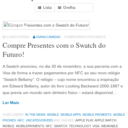
Lista
Grelha
In The News
79
11 ANOS ATRÁS
DIANA CAVADAS
COMENTÁRIOS FECHADOS
Compre Presentes com o Swatch do
Futuro!
A Swatch anunciou, no dia 30 de novembro, a sua parceria com a
Visa de forma a trazer pagamentos por NFC ao seu novo relógio
“Swatch Bellamy”. O relógio – cujo nome encontrou a inspiração
em Edward Bellamy, autor do livro Looking Backward 2000-1887 e
que previa um mundo sem dinheiro físico – estará disponível…
Ler Mais
FILED UNDER:
IN THE NEWS
,
MOBILE
,
MOBILE APPS
,
MOBILE PAYMENTS
,
MOBILE
PHONES
,
NFC
,
UNCATEGORIZED
AND TAGGED:
APPLE PLAY
,
APPLE WATCH
,
MOBILE
,
MOBILEPAYMENTS
,
NFC
,
SWATCH
,
TECHNOLOGY
,
VISA
,
WEARABLE