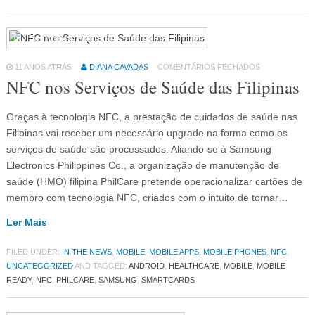
In The News
79
11 ANOS ATRÁS
DIANA CAVADAS
COMENTÁRIOS FECHADOS
NFC nos Serviços de Saúde das Filipinas
Graças à tecnologia NFC, a prestação de cuidados de saúde nas
Filipinas vai receber um necessário upgrade na forma como os
serviços de saúde são processados. Aliando-se à Samsung
Electronics Philippines Co., a organização de manutenção de
saúde (HMO) filipina PhilCare pretende operacionalizar cartões de
membro com tecnologia NFC, criados com o intuito de tornar…
Ler Mais
FILED UNDER:
IN THE NEWS
,
MOBILE
,
MOBILE APPS
,
MOBILE PHONES
,
NFC
,
UNCATEGORIZED
AND TAGGED:
ANDROID
,
HEALTHCARE
,
MOBILE
,
MOBILE
READY
,
NFC
,
PHILCARE
,
SAMSUNG
,
SMARTCARDS