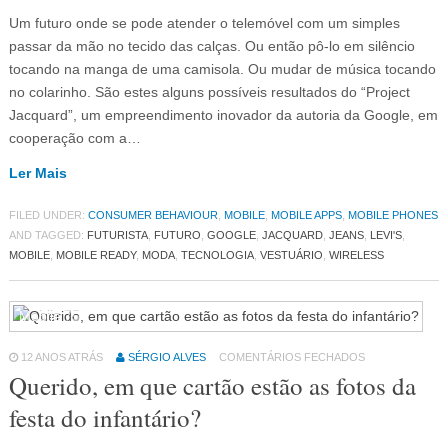
Um futuro onde se pode atender o telemóvel com um simples
passar da mão no tecido das calças. Ou então pô-lo em silêncio
tocando na manga de uma camisola. Ou mudar de música tocando
no colarinho. São estes alguns possíveis resultados do “Project
Jacquard”, um empreendimento inovador da autoria da Google, em
cooperação com a…
Ler Mais
FILED UNDER:
CONSUMER BEHAVIOUR
,
MOBILE
,
MOBILE APPS
,
MOBILE PHONES
AND TAGGED:
FUTURISTA
,
FUTURO
,
GOOGLE
,
JACQUARD
,
JEANS
,
LEVI'S
,
MOBILE
,
MOBILE READY
,
MODA
,
TECNOLOGIA
,
VESTUÁRIO
,
WIRELESS
Mobile
75
12 ANOS ATRÁS
SÉRGIO ALVES
COMENTÁRIOS FECHADOS
Querido, em que cartão estão as fotos da
festa do infantário?