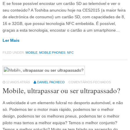
E se fosse possível encostar um cartão SD ao telemóvel e ver o
seu conteúdo? A Toshiba anunciou hoje na CES2015 (a maior feira
de electrónica de consumo) um cartão SD, com capacidades de 8,
16 e 32GB, que possui tecnologia NFC embebida. É possível,
graças a esta tecnologia, encostar o cartão a um smartphone…
Ler Mais
FILED UNDER:
MOBILE
,
MOBILE PHONES
,
NFC
Editorial
19
12 ANOS ATRÁS
DANIEL PACHECO
COMENTÁRIOS FECHADOS
Mobile, ultrapassar ou ser ultrapassado?
A velocidade é um elemento fulcral no desporto automóvel, e não
só. Podemos ter o motor mais rápido, podemos ter o melhor
design, podemos ter os melhores pneus, podemos ter o melhor
piloto mas temos a melhor equipa? Temos o melhor conjunto?
Temos a melhor solução? Muito se tem falado na ascensão do