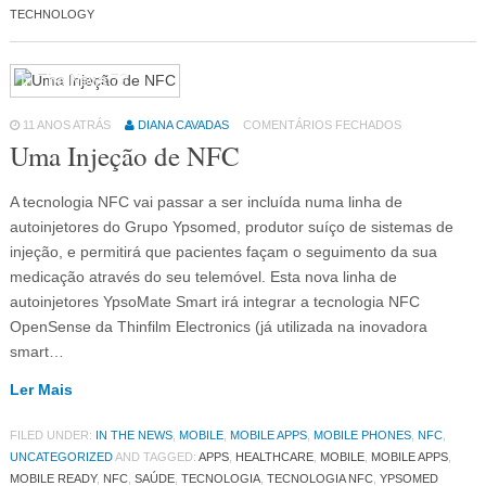
TECHNOLOGY
In The News
79
11 ANOS ATRÁS
DIANA CAVADAS
COMENTÁRIOS FECHADOS
Uma Injeção de NFC
A tecnologia NFC vai passar a ser incluída numa linha de
autoinjetores do Grupo Ypsomed, produtor suíço de sistemas de
injeção, e permitirá que pacientes façam o seguimento da sua
medicação através do seu telemóvel. Esta nova linha de
autoinjetores YpsoMate Smart irá integrar a tecnologia NFC
OpenSense da Thinfilm Electronics (já utilizada na inovadora
smart…
Ler Mais
FILED UNDER:
IN THE NEWS
,
MOBILE
,
MOBILE APPS
,
MOBILE PHONES
,
NFC
,
UNCATEGORIZED
AND TAGGED:
APPS
,
HEALTHCARE
,
MOBILE
,
MOBILE APPS
,
MOBILE READY
,
NFC
,
SAÚDE
,
TECNOLOGIA
,
TECNOLOGIA NFC
,
YPSOMED