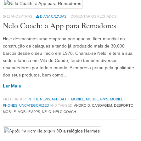
In The News
79
11 ANOS ATRÁS
DIANA CAVADAS
COMENTÁRIOS FECHADOS
Nelo Coach: a App para Remadores
Hoje destacamos uma empresa portuguesa, líder mundial na
construção de caiaques e tendo já produzido mais de 30.000
barcos desde o seu início em 1978. Chama-se Nelo, e tem a sua
sede e fábrica em Vila do Conde, tendo também diversos
revendedores por todo o mundo. A empresa prima pela qualidade
dos seus produtos, bem como…
Ler Mais
FILED UNDER:
IN THE NEWS
,
M-HEALTH
,
MOBILE
,
MOBILE APPS
,
MOBILE
PHONES
,
UNCATEGORIZED
AND TAGGED:
ANDROID
,
CANOAGEM
,
DESPORTO
,
MOBILE
,
MOBILE APPS
,
NELO
,
NELO COACH
Campanhas|Publicidade
14