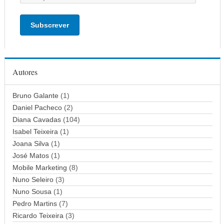
n
d
e
r
e
ç
Autores
o
d
Bruno Galante
(1)
e
Daniel Pacheco
(2)
e
Diana Cavadas
(104)
m
Isabel Teixeira
(1)
a
Joana Silva
i
(1)
l
José Matos
(1)
Mobile Marketing
(8)
Nuno Seleiro
(3)
Nuno Sousa
(1)
Pedro Martins
(7)
Ricardo Teixeira
(3)