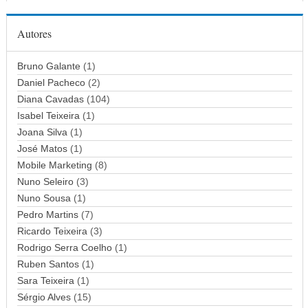
e
ç
Autores
o
d
Bruno Galante
(1)
e
Daniel Pacheco
(2)
e
Diana Cavadas
(104)
m
Isabel Teixeira
(1)
a
Joana Silva
i
(1)
l
José Matos
(1)
Mobile Marketing
(8)
Nuno Seleiro
(3)
Nuno Sousa
(1)
Pedro Martins
(7)
Ricardo Teixeira
(3)
Rodrigo Serra Coelho
(1)
Ruben Santos
(1)
Sara Teixeira
(1)
Sérgio Alves
(15)