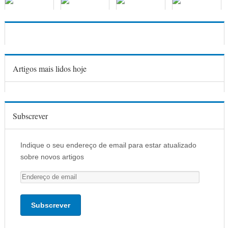
Artigos mais lidos hoje
Subscrever
Indique o seu endereço de email para estar atualizado
sobre novos artigos
E
n
d
e
r