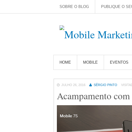
SOBRE O BLOG
PUBLIQUE O SE
HOME
MOBILE
EVENTOS
JULHO 26, 2016
SÉRGIO PINTO
VISITA
Acampamento com 
Mobile
Mobile
Mobile
75
75
75