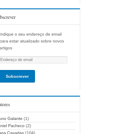
bscrever
Indique o seu endereço de email
para estar atualizado sobre novos
artigos
E
n
d
e
r
e
ç
tores
o
d
uno Galante
(1)
e
niel Pacheco
(2)
e
ana Cavadas
(104)
m