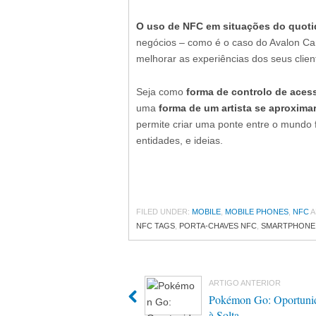
O uso de NFC em situações do quoti
negócios – como é o caso do Avalon C
melhorar as experiências dos seus clien
Seja como
forma de controlo de ace
uma
forma de um artista se aproxima
permite criar uma ponte entre o mundo 
entidades, e ideias.
FILED UNDER:
MOBILE
,
MOBILE PHONES
,
NFC
A
NFC TAGS
,
PORTA-CHAVES NFC
,
SMARTPHONE
ARTIGO ANTERIOR
Pokémon Go: Oportuni
à Solta