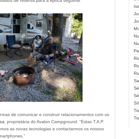
pedidos de reserva para a época seguinte.
Is
Jo
Jo
Mo
Nu
Nu
Pe
Ri
Ro
Ru
Sa
Sé
Sé
Sí
Ti
rmas de comunicar e construir relacionamentos com os
Ti
osa
, proprietária do Avalon Campground. “Estas T.A.P.
rmos as novas tecnologias e contactarmos os nossos
smartphones.”