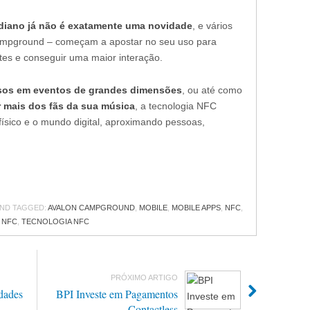
diano já não é exatamente uma novidade
, e vários
ampground – começam a apostar no seu uso para
tes e conseguir uma maior interação.
ssos em eventos de grandes dimensões
, ou até como
r mais dos fãs da sua música
, a tecnologia NFC
físico e o mundo digital, aproximando pessoas,
ND TAGGED:
AVALON CAMPGROUND
,
MOBILE
,
MOBILE APPS
,
NFC
,
 NFC
,
TECNOLOGIA NFC
PRÓXIMO ARTIGO
dades
BPI Investe em Pagamentos
Contactless