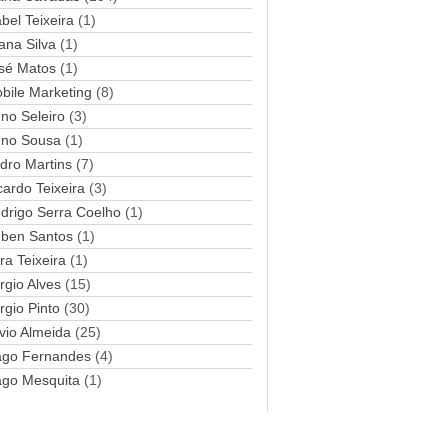
abel Teixeira
(1)
a
ana Silva
i
(1)
l
sé Matos
(1)
bile Marketing
(8)
no Seleiro
(3)
no Sousa
(1)
dro Martins
(7)
cardo Teixeira
(3)
drigo Serra Coelho
(1)
ben Santos
(1)
ra Teixeira
(1)
rgio Alves
(15)
rgio Pinto
(30)
lvio Almeida
(25)
ago Fernandes
(4)
ago Mesquita
(1)